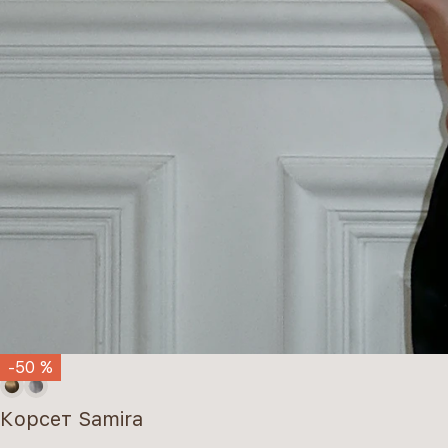
-50 %
Корсет Samira