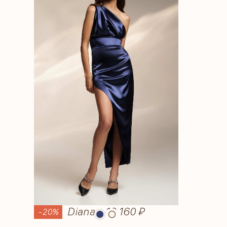
Diana
—
13 160 ₽
-20%