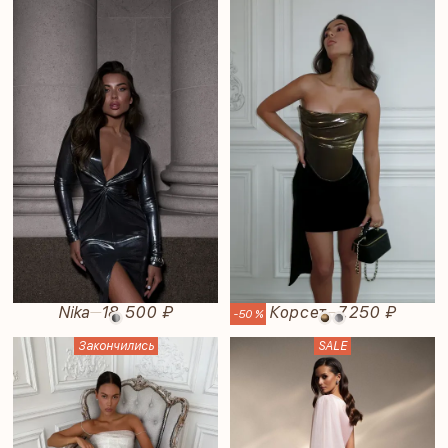
Nika
18 500 ₽
Корсет
7.250 ₽
—
—
-50 %
Закончились
SALE