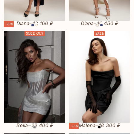
Diana
13 160 ₽
Diana
16 450 ₽
—
—
-20%
SOLD OUT
SALE
Bella
28 400 ₽
Malena
18 300 ₽
—
—
-25%