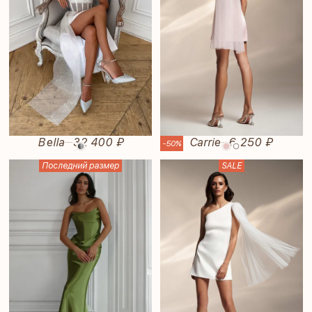
Bella
32 400 ₽
Carrie
6 250 ₽
—
—
-50%
Последний размер
SALE