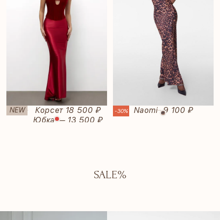
Rubi
Корсет 18 500 ₽
Naomi
9 100 ₽
NEW
—
—
-30%
Юбка — 13 500 ₽
SALE%