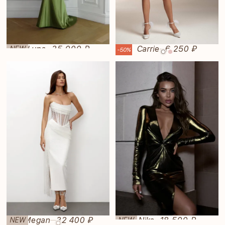
Luna
35 000 ₽
Carrie
6 250 ₽
NEW
—
—
-50%
Megan
32 400 ₽
Nika
18 500 ₽
NEW
NEW
—
—