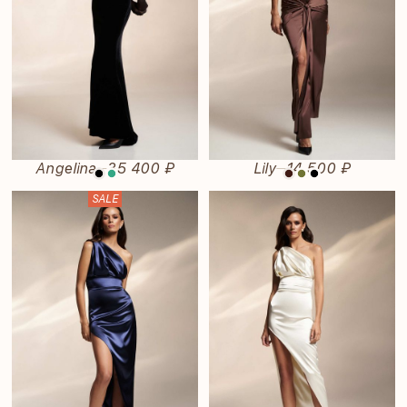
Lily
14 500 ₽
Angelina
35 400 ₽
—
—
SALE