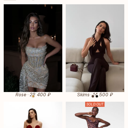
Rose
28 400 ₽
Skims
14 500 ₽
—
—
SOLD OUT