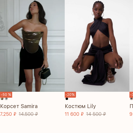
SALE
-50 %
-20%
-
Корсет Samira
Костюм Lily
П
7.250 ₽
14.500 ₽
11 600 ₽
14 500 ₽
9