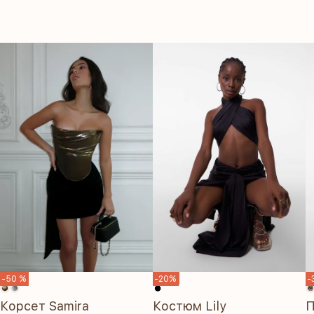
SALE
-50 %
-20%
-
Корсет Samira
Костюм Lily
П