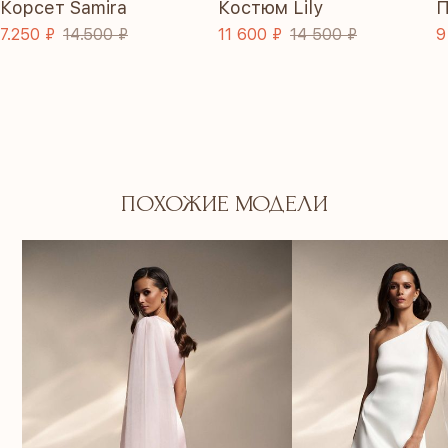
Корсет Samira
Костюм Lily
П
7.250 ₽
14.500 ₽
11 600 ₽
14 500 ₽
9
ПОХОЖИЕ МОДЕЛИ