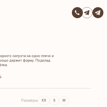
дного силуэта на одно плечо и
хорошо держит форму. Подклад
ёлка.
₽
Размеры
XS
S
M