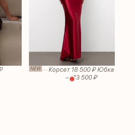
NEW
₽
Rubi
—
Корсет 18 500 ₽ Юбка
— 13 500 ₽