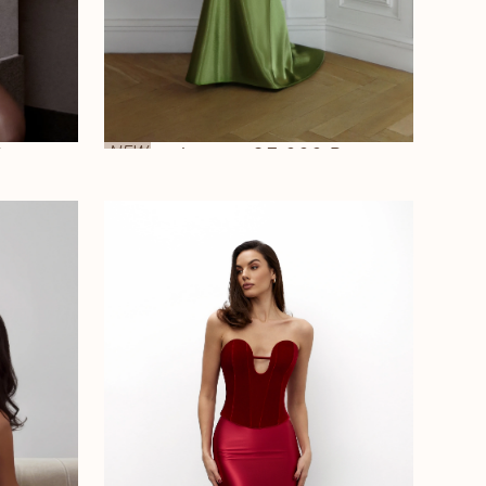
NEW
₽
Luna
—
35 000 ₽