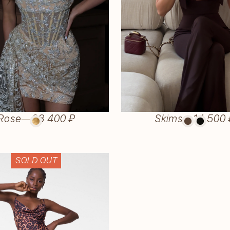
Rose
—
28 400 ₽
Skims
—
14 500 
SOLD OUT