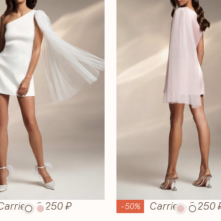
Carrie
—
6 250 ₽
Carrie
—
6 250 
-50%