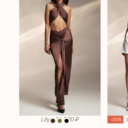
Lily
—
14 500 ₽
-50%