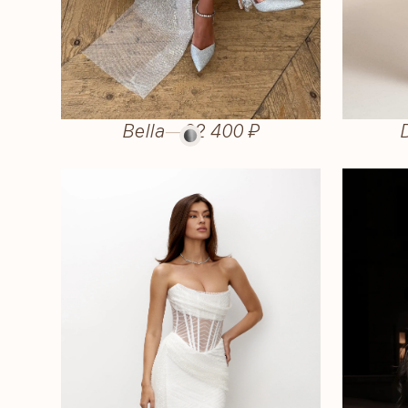
Bella
—
32 400 ₽