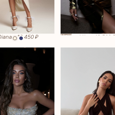
NEW
Diana
—
16 450 ₽
Nika
—
18 500 