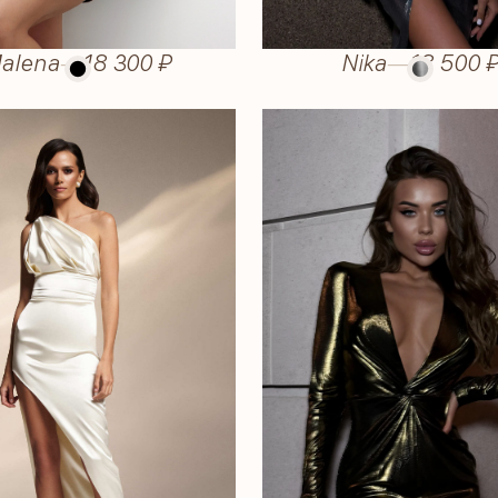
alena
—
18 300 ₽
Nika
—
18 500 