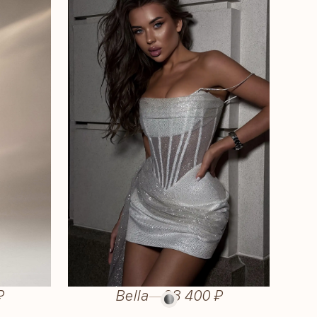
₽
Bella
—
28 400 ₽