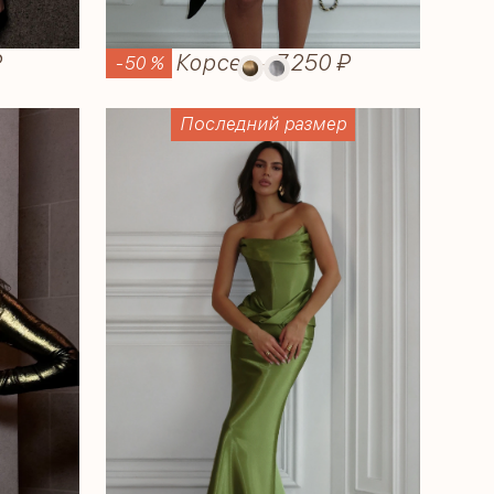
₽
Корсет
—
7.250 ₽
-50 %
Последний размер