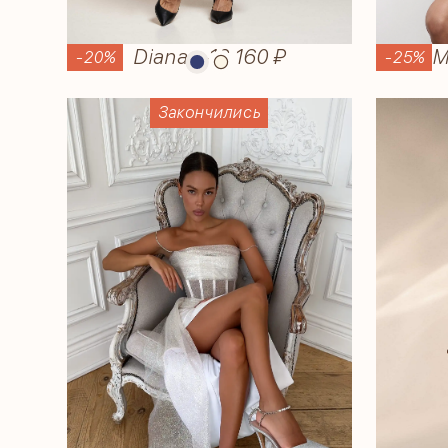
Diana
—
13 160 ₽
M
-20%
-25%
Закончились