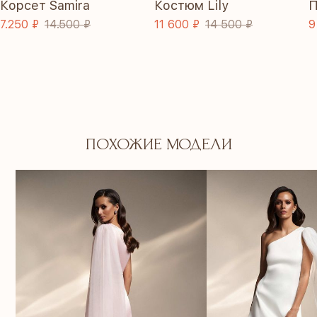
Корсет Samira
Костюм Lily
П
7.250 ₽
14.500 ₽
11 600 ₽
14 500 ₽
9
ПОХОЖИЕ МОДЕЛИ