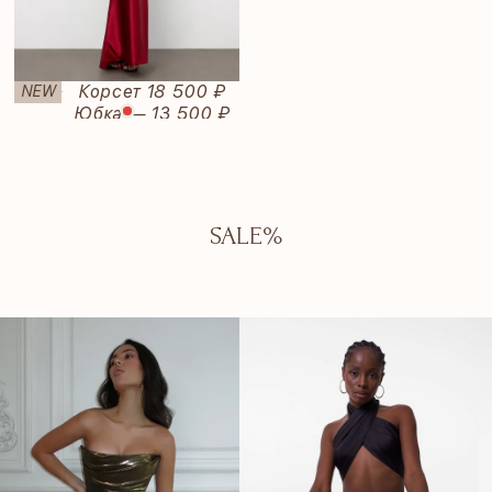
Rubi
Корсет 18 500 ₽
NEW
—
Юбка — 13 500 ₽
SALE%