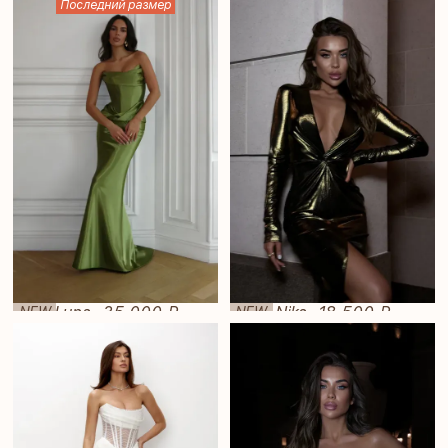
Последний размер
Luna
35 000 ₽
Nika
18 500 ₽
NEW
NEW
—
—