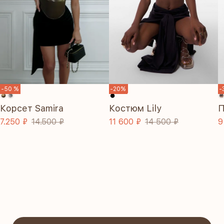
SALE
-50 %
-20%
-
Корсет Samira
Костюм Lily
П
7.250 ₽
14.500 ₽
11 600 ₽
14 500 ₽
9