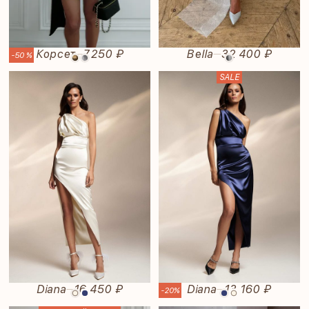
Корсет
7.250 ₽
Bella
32 400 ₽
—
—
-50 %
SALE
Diana
16 450 ₽
Diana
13 160 ₽
—
—
-20%