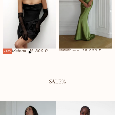
Malena
18 300 ₽
Luna
35 000 ₽
NEW
—
—
-25%
SALE%