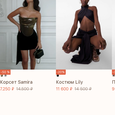
SALE
-50 %
-20%
-
Корсет Samira
Костюм Lily
П
7.250 ₽
14.500 ₽
11 600 ₽
14 500 ₽
9