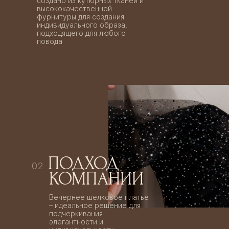
создано из кутюрных тканей и
высококачественной
фурнитуры для создания
индивидуального образа,
подходящего для любого
повода
ПОДХОД
02
КОМПАНИИ
Вечернее шелковое платье
– идеальное решение для
подчеркивания
элегантности и