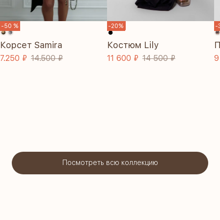
SALE
-50 %
-20%
-
Корсет Samira
Костюм Lily
П
7.250 ₽
14.500 ₽
11 600 ₽
14 500 ₽
9
Посмотреть всю коллекцию