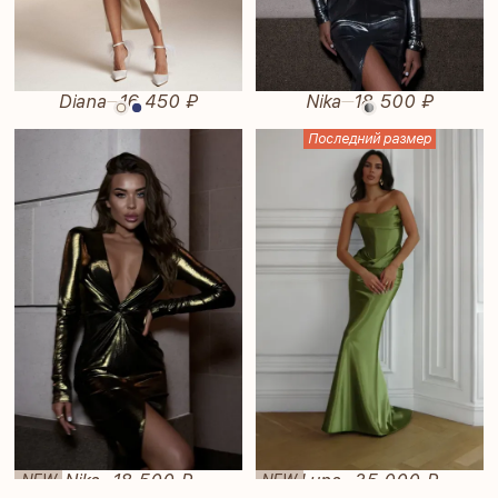
Diana
16 450 ₽
Nika
18 500 ₽
—
—
Последний размер
Nika
18 500 ₽
Luna
35 000 ₽
NEW
NEW
—
—