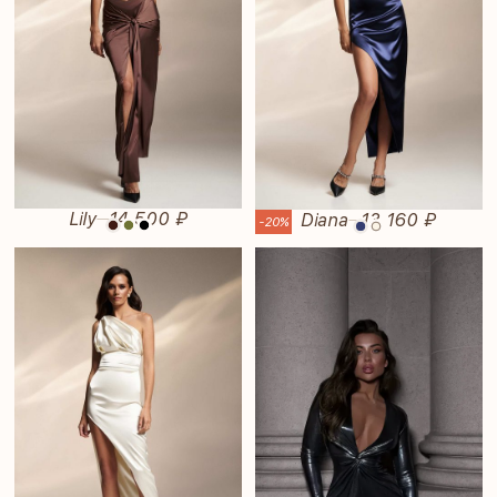
Lily
14 500 ₽
Diana
13 160 ₽
—
—
-20%