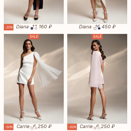
Diana
13 160 ₽
Diana
16 450 ₽
—
—
-20%
SALE
SALE
Carrie
6 250 ₽
Carrie
6 250 ₽
—
—
-50%
-50%