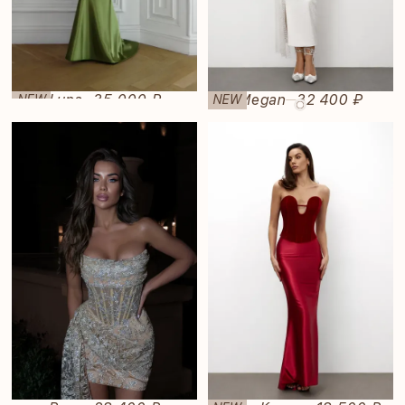
Luna
35 000 ₽
Megan
32 400 ₽
NEW
NEW
—
—