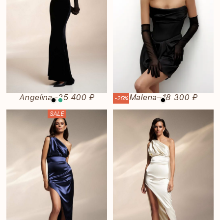
Angelina
35 400 ₽
Malena
18 300 ₽
—
—
-25%
SALE