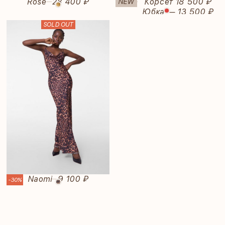
Rose
28 400 ₽
Rubi
Корсет 18 500 ₽
NEW
—
—
Юбка — 13 500 ₽
SOLD OUT
Naomi
9 100 ₽
—
-30%