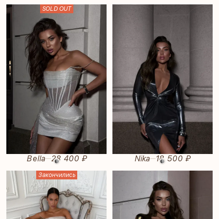
SOLD OUT
Bella
28 400 ₽
Nika
18 500 ₽
—
—
Закончились