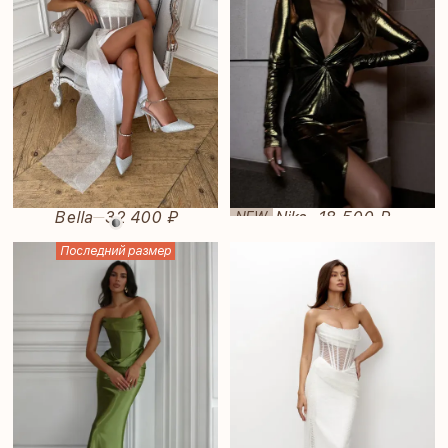
Bella
32 400 ₽
Nika
18 500 ₽
NEW
—
—
Последний размер