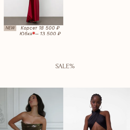
Rubi
Корсет 18 500 ₽
NEW
—
Юбка — 13 500 ₽
SALE%