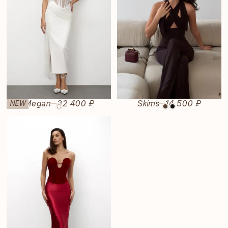
Megan
32 400 ₽
Skims
14 500 ₽
NEW
—
—