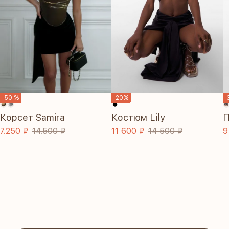
SALE
-50 %
-20%
-
Корсет Samira
Костюм Lily
П
7.250 ₽
14.500 ₽
11 600 ₽
14 500 ₽
9