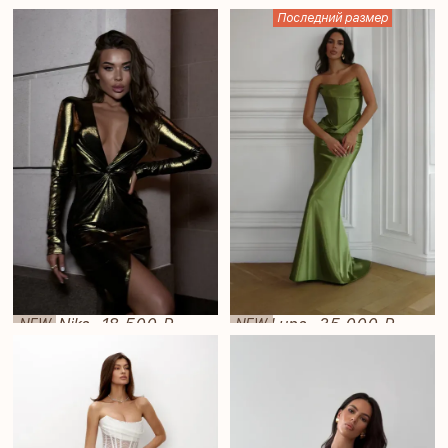
Последний размер
Nika
18 500 ₽
Luna
35 000 ₽
NEW
NEW
—
—