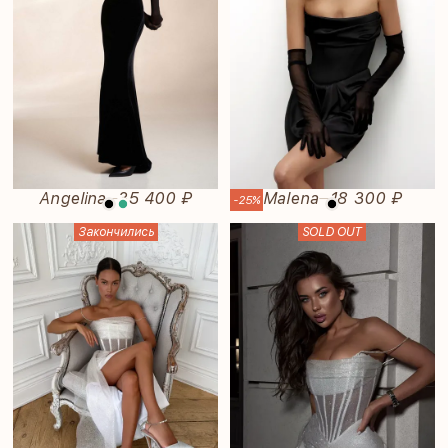
Angelina
35 400 ₽
Malena
18 300 ₽
—
—
-25%
Закончились
SOLD OUT